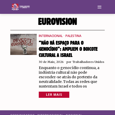
EUROVISION
INTERNACIONAL
·
PALESTINA
“NÃO HÁ ESPAÇO PARA O
GENOCÍDIO”: AMPLIEM O BOICOTE
CULTURAL A ISRAEL
30 de Maio, 2026
por
Trabalhadores Unidos
Enquanto o genocídio continua, a
indústria cultural não pode
esconder-se atrás do pretexto da
neutralidade. Todas as redes que
sustentam Israel e todos os
LER MAIS