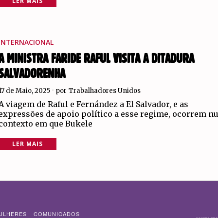
LER MAIS
INTERNACIONAL
A MINISTRA FARIDE RAFUL VISITA A DITADURA
SALVADORENHA
17 de Maio, 2025
por
Trabalhadores Unidos
A viagem de Raful e Fernández a El Salvador, e as
expressões de apoio político a esse regime, ocorrem 
contexto em que Bukele
LER MAIS
ULHERES
COMUNICADOS