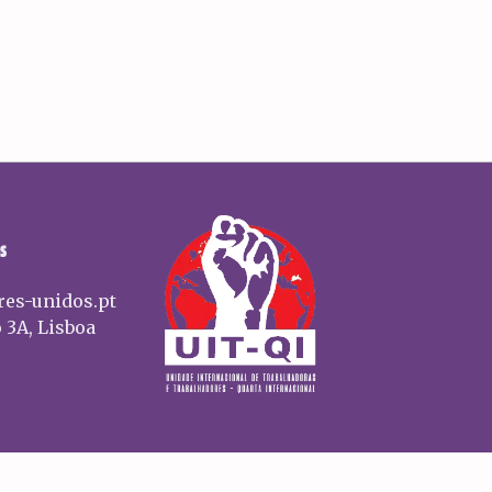
S
res-unidos.pt
 3A, Lisboa