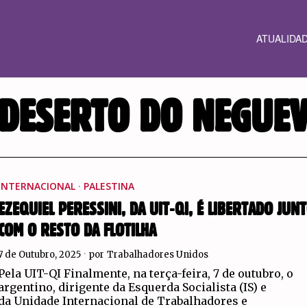
ATUALIDA
DESERTO DO NEGUE
INTERNACIONAL
·
PALESTINA
EZEQUIEL PERESSINI, DA UIT-QI, É LIBERTADO JUN
COM O RESTO DA FLOTILHA
7 de Outubro, 2025
por
Trabalhadores Unidos
Pela UIT-QI Finalmente, na terça-feira, 7 de outubro, o
argentino, dirigente da Esquerda Socialista (IS) e
da Unidade Internacional de Trabalhadores e