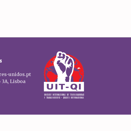
S
res-unidos.pt
 3A, Lisboa