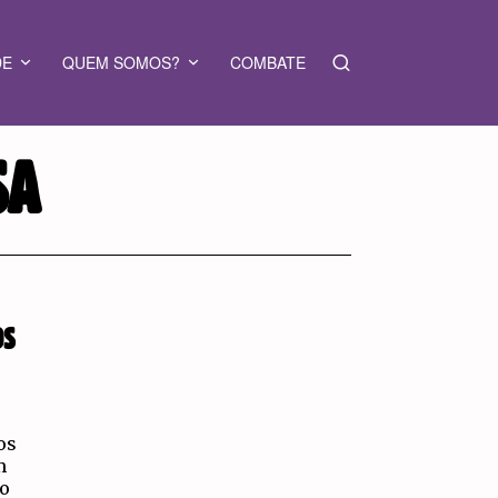
DE
QUEM SOMOS?
COMBATE
SA
OS
os
m
ao