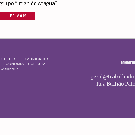
grupo "Tren de Aragua",
LER MAIS
ULHERES
COMUNICADOS
CONTACTO
ECONOMIA
CULTURA
 COMBATE
geral@trabalhado
Rua Bulhão Pato