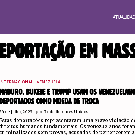
ATUALIDA
EPORTAÇÃO EM MAS
INTERNACIONAL
·
VENEZUELA
MADURO, BUKELE E TRUMP USAM OS VENEZUELAN
DEPORTADOS COMO MOEDA DE TROCA
26 de Julho, 2025
por
Trabalhadores Unidos
Estas deportações representaram uma grave violação d
direitos humanos fundamentais. Os venezuelanos fora
criminalizados sem provas, acusados de pertencerem 