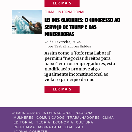
LER MAIS
CLIMA
·
INTERNACIONAL
LEI DOS GLACIARES: O CONGRESSO AO
SERVIÇO DE TRUMP E DAS
MINERADORAS
25 de Fevereiro, 2026
por
Trabalhadores Unidos
Assim como a 'Reforma Laboral'
permitiu "negociar direitos para
baixo" com os empregadores, esta
modificação promove algo
igualmente inconstitucional ao
violar o princípio da não
LER MAIS
COMUNICADOS
INTERNACIONAL
NACIONAL
MULHERES
COMUNICADOS
TRABALHADORES
CLIMA
EDITORIAL
TEORIA
ECONOMIA
CULTURA
PROGRAMA
ASSINA PARA LEGALIZAR
JORNAL COMBATE