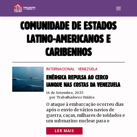
COMUNIDADE DE ESTADOS
LATINO-AMERICANOS E
CARIBENHOS
INTERNACIONAL
·
VENEZUELA
ENÉRGICA REPULSA AO CERCO
IANQUE NAS COSTAS DA VENEZUELA
16 de Setembro, 2025
por
Trabalhadores Unidos
O ataque à embarcação ocorreu dias
após o envio de vários navios de
guerra, caças, milhares de soldados e
um submarino nuclear para o
LER MAIS