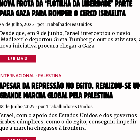
NOVA FROTA DA ‘FLOTILHA DA LIBERDADE’ PARTE
PARA GAZA PARA ROMPER O CERCO ISRAELITA
24 de Julho, 2025
por
Trabalhadores Unidos
Desde que, em 9 de junho, Israel interceptou o navio
'Madleen' e deportou Greta Tumberg e outros ativistas, 
nova iniciativa procura chegar a Gaza
LER MAIS
INTERNACIONAL
·
PALESTINA
APESAR DA REPRESSÃO NO EGITO, REALIZOU-SE U
GRANDE MARCHA GLOBAL PELA PALESTINA
18 de Junho, 2025
por
Trabalhadores Unidos
Israel, com o apoio dos Estados Unidos e dos governos
árabes cúmplices, como o do Egito, conseguiu impedir
que a marcha chegasse à fronteira