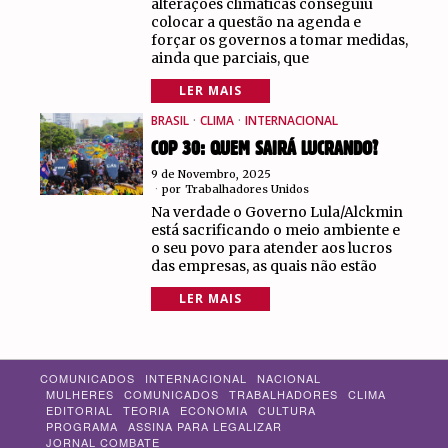
alterações climáticas conseguiu
colocar a questão na agenda e
forçar os governos a tomar medidas,
ainda que parciais, que
LER MAIS
BRASIL
·
CLIMA
·
INTERNACIONAL
COP 30: QUEM SAIRÁ LUCRANDO?
9 de Novembro, 2025
por
Trabalhadores Unidos
Na verdade o Governo Lula/Alckmin
está sacrificando o meio ambiente e
o seu povo para atender aos lucros
das empresas, as quais não estão
LER MAIS
COMUNICADOS
INTERNACIONAL
NACIONAL
MULHERES
COMUNICADOS
TRABALHADORES
CLIMA
EDITORIAL
TEORIA
ECONOMIA
CULTURA
PROGRAMA
ASSINA PARA LEGALIZAR
JORNAL COMBATE