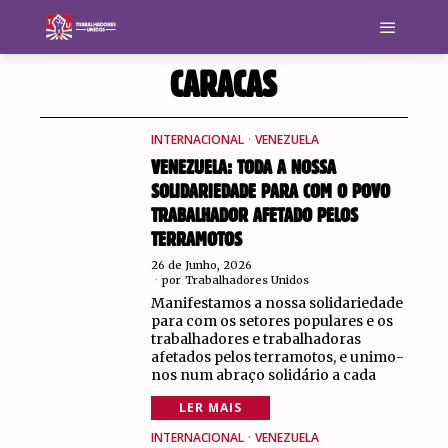
CARACAS
INTERNACIONAL
·
VENEZUELA
VENEZUELA: TODA A NOSSA
SOLIDARIEDADE PARA COM O POVO
TRABALHADOR AFETADO PELOS
TERRAMOTOS
26 de Junho, 2026
por
Trabalhadores Unidos
Manifestamos a nossa solidariedade
para com os setores populares e os
trabalhadores e trabalhadoras
afetados pelos terramotos, e unimo-
nos num abraço solidário a cada
LER MAIS
INTERNACIONAL
·
VENEZUELA