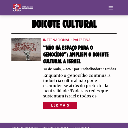
BOICOTE CULTURAL
INTERNACIONAL
·
PALESTINA
“NÃO HÁ ESPAÇO PARA O
GENOCÍDIO”: AMPLIEM O BOICOTE
CULTURAL A ISRAEL
30 de Maio, 2026
por
Trabalhadores Unidos
Enquanto o genocídio continua, a
indústria cultural não pode
esconder-se atrás do pretexto da
neutralidade. Todas as redes que
sustentam Israel e todos os
LER MAIS