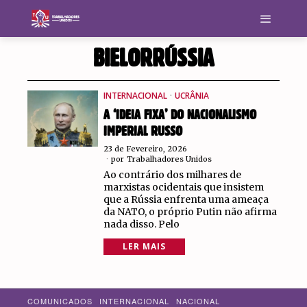
BIELORRÚSSIA
INTERNACIONAL
·
UCRÂNIA
A ‘IDEIA FIXA’ DO NACIONALISMO
IMPERIAL RUSSO
23 de Fevereiro, 2026
por
Trabalhadores Unidos
Ao contrário dos milhares de
marxistas ocidentais que insistem
que a Rússia enfrenta uma ameaça
da NATO, o próprio Putin não afirma
nada disso. Pelo
LER MAIS
COMUNICADOS
INTERNACIONAL
NACIONAL