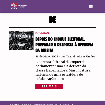
BE
NACIONAL
DEPOIS DO CHOQUE ELEITORAL,
PREPARAR A RESPOSTA À OFENSIVA
DA DIREITA
28 de Maio, 2025
por
Trabalhadores Unidos
A derrota eleitoral da esquerda
parlamentar não é a derrota da
classe trabalhadora. Mas mostra a
falência de uma estratégia de
colaboração com o
LER MAIS