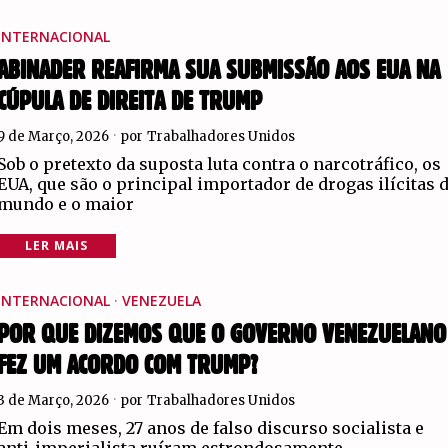
INTERNACIONAL
ABINADER REAFIRMA SUA SUBMISSÃO AOS EUA NA
CÚPULA DE DIREITA DE TRUMP
9 de Março, 2026
por
Trabalhadores Unidos
Sob o pretexto da suposta luta contra o narcotráfico, os
EUA, que são o principal importador de drogas ilícitas 
mundo e o maior
LER MAIS
INTERNACIONAL
·
VENEZUELA
POR QUE DIZEMOS QUE O GOVERNO VENEZUELANO
FEZ UM ACORDO COM TRUMP?
3 de Março, 2026
por
Trabalhadores Unidos
Em dois meses, 27 anos de falso discurso socialista e
anti-imperialista ruíram estrondosamente.