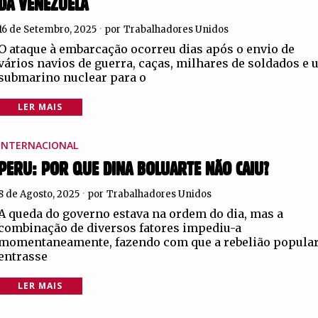
DA VENEZUELA
16 de Setembro, 2025
por
Trabalhadores Unidos
O ataque à embarcação ocorreu dias após o envio de
vários navios de guerra, caças, milhares de soldados e
submarino nuclear para o
LER MAIS
INTERNACIONAL
PERU: POR QUE DINA BOLUARTE NÃO CAIU?
8 de Agosto, 2025
por
Trabalhadores Unidos
A queda do governo estava na ordem do dia, mas a
combinação de diversos fatores impediu-a
momentaneamente, fazendo com que a rebelião popula
entrasse
LER MAIS