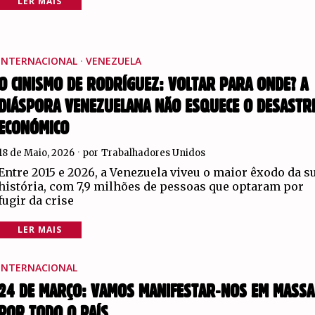
LER MAIS
INTERNACIONAL
·
VENEZUELA
O CINISMO DE RODRÍGUEZ: VOLTAR PARA ONDE? A
DIÁSPORA VENEZUELANA NÃO ESQUECE O DESASTR
ECONÓMICO
18 de Maio, 2026
por
Trabalhadores Unidos
Entre 2015 e 2026, a Venezuela viveu o maior êxodo da s
história, com 7,9 milhões de pessoas que optaram por
fugir da crise
LER MAIS
INTERNACIONAL
24 DE MARÇO: VAMOS MANIFESTAR-NOS EM MASSA
POR TODO O PAÍS