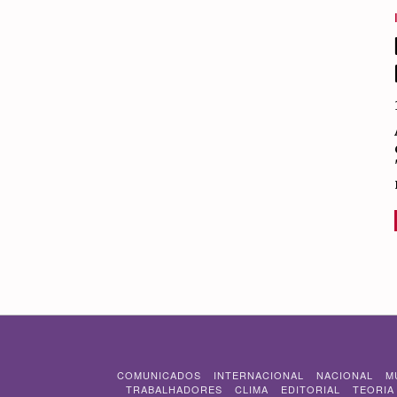
COMUNICADOS
INTERNACIONAL
NACIONAL
M
TRABALHADORES
CLIMA
EDITORIAL
TEORIA