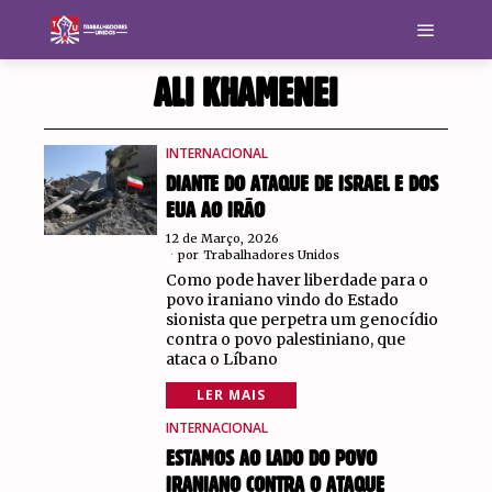
ALI KHAMENEI
INTERNACIONAL
DIANTE DO ATAQUE DE ISRAEL E DOS
EUA AO IRÃO
12 de Março, 2026
por
Trabalhadores Unidos
Como pode haver liberdade para o
povo iraniano vindo do Estado
sionista que perpetra um genocídio
contra o povo palestiniano, que
ataca o Líbano
LER MAIS
INTERNACIONAL
ESTAMOS AO LADO DO POVO
IRANIANO CONTRA O ATAQUE