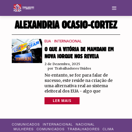
ALEXANDRIA OCASIO-CORTEZ
EUA
·
INTERNACIONAL
O QUE A VITÓRIA DE MAMDANI EM
NOVA IORQUE NOS REVELA
2 de Dezembro, 2025
por
Trabalhadores Unidos
No entanto, se for para falar de
sucesso, este reside na criação de
uma alternativa real ao sistema
eleitoral dos EUA - algo que
LER MAIS
COMUNICADOS
INTERNACIONAL
NACIONAL
MULHERES
COMUNICADOS
TRABALHADORES
CLIMA