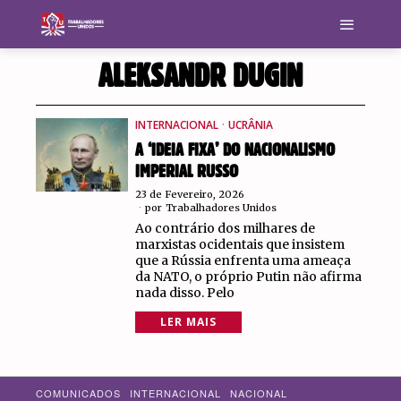
ALEKSANDR DUGIN
INTERNACIONAL
·
UCRÂNIA
A ‘IDEIA FIXA’ DO NACIONALISMO
IMPERIAL RUSSO
23 de Fevereiro, 2026
por
Trabalhadores Unidos
Ao contrário dos milhares de
marxistas ocidentais que insistem
que a Rússia enfrenta uma ameaça
da NATO, o próprio Putin não afirma
nada disso. Pelo
LER MAIS
COMUNICADOS
INTERNACIONAL
NACIONAL