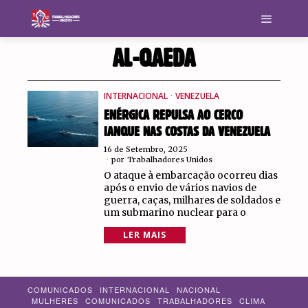
AL-QAEDA
INTERNACIONAL
·
VENEZUELA
ENÉRGICA REPULSA AO CERCO
IANQUE NAS COSTAS DA VENEZUELA
16 de Setembro, 2025
por
Trabalhadores Unidos
O ataque à embarcação ocorreu dias
após o envio de vários navios de
guerra, caças, milhares de soldados e
um submarino nuclear para o
LER MAIS
COMUNICADOS
INTERNACIONAL
NACIONAL
MULHERES
COMUNICADOS
TRABALHADORES
CLIMA