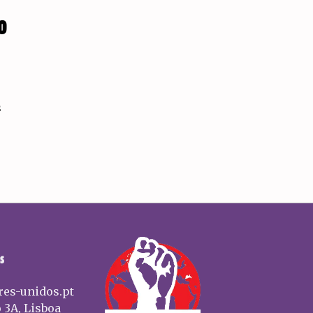
O
s
S
res-unidos.pt
 3A, Lisboa