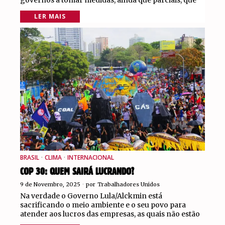
governos a tomar medidas, ainda que parciais, que
LER MAIS
BRASIL
·
CLIMA
·
INTERNACIONAL
COP 30: QUEM SAIRÁ LUCRANDO?
9 de Novembro, 2025
por
Trabalhadores Unidos
Na verdade o Governo Lula/Alckmin está
sacrificando o meio ambiente e o seu povo para
atender aos lucros das empresas, as quais não estão