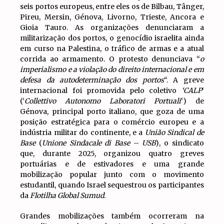
seis portos europeus, entre eles os de Bilbau, Tânger,
Pireu, Mersin, Génova, Livorno, Trieste, Ancora e
Gioia Tauro. As organizações denunciaram a
militarização dos portos, o genocídio israelita ainda
em curso na Palestina, o tráfico de armas e a atual
corrida ao armamento. O protesto denunciava “
o
imperialismo e a violação do direito internacional e em
defesa da autodeterminação dos portos
“. A greve
internacional foi promovida pelo coletivo
‘CALP
‘
(‘
Collettivo Autonomo Laboratori Portuali
‘) de
Génova, principal porto italiano, que goza de uma
posição estratégica para o comércio europeu e a
indústria militar do continente, e a
União Sindical de
Base
(
Unione Sindacale di Base
–
USB
), o sindicato
que, durante 2025, organizou quatro greves
portuárias e de estivadores e uma grande
mobilização popular junto com o movimento
estudantil, quando Israel sequestrou os participantes
da
Flotilha Global Sumud
.
Grandes mobilizações também ocorreram na