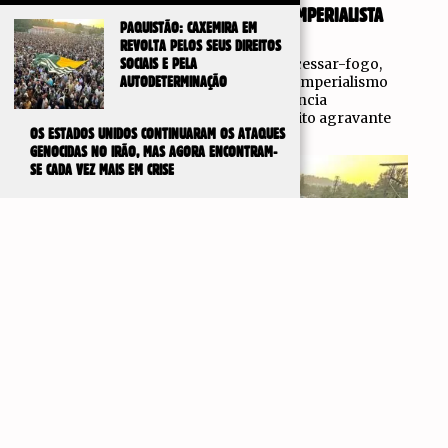
DE UM ACORDO FRÁGIL À AGRESSÃO IMPERIALISTA
PAQUISTÃO: CAXEMIRA EM
3 de Agosto, 2026
REVOLTA PELOS SEUS DIREITOS
Por detrás da assinatura deste frágil cessar-fogo,
SOCIAIS E PELA
que representou uma derrota para o imperialismo
AUTODETERMINAÇÃO
norte-americano, estiveram a resistência
inesperadamente firme do Irão, o efeito agravante
OS ESTADOS UNIDOS CONTINUARAM OS ATAQUES
do
GENOCIDAS NO IRÃO, MAS AGORA ENCONTRAM-
SE CADA VEZ MAIS EM CRISE
IR PARA
TOPO