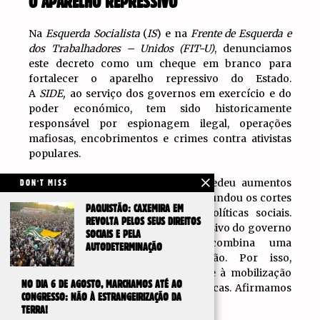
O APARELHO REPRESSIVO
Na
Esquerda Socialista
(
IS
) e na
Frente de Esquerda e
dos Trabalhadores – Unidos (FIT-U)
, denunciamos
este decreto como um cheque em branco para
fortalecer o aparelho repressivo do Estado.
A
SIDE,
ao serviço dos governos em exercício e do
poder económico, tem sido historicamente
responsável por espionagem ilegal, operações
mafiosas, encobrimentos e crimes contra ativistas
populares.
Enquanto o Orçamento 2026 concedeu aumentos
DON'T MISS
milionários à
SIDE
, o governo aprofundou os cortes
PAQUISTÃO: CAXEMIRA EM
na saúde, educação, pensões e políticas sociais.
REVOLTA PELOS SEUS DIREITOS
O
DNU 941/25
marca um salto repressivo do governo
SOCIAIS E PELA
ultradireitista de Milei, que combina uma
AUTODETERMINAÇÃO
austeridade brutal com repressão. Por isso,
apelamos à rejeição deste decreto e à mobilização
NO DIA 6 DE AGOSTO, MARCHAMOS ATÉ AO
em defesa das liberdades democráticas. Afirmamos
CONGRESSO: NÃO À ESTRANGEIRIZAÇÃO DA
claramente:
TERRA!