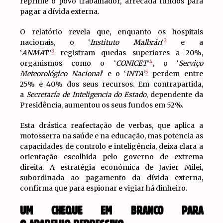
reprime o povo trabalhador, arrecada fundos para
pagar a dívida externa.
O relatório revela que, enquanto os hospitais
2
nacionais, o ‘
Instituto Malbrán
‘
e a
3
‘
ANMA
T’
registram quedas superiores a 20%,
4
organismos como o ‘
CONICET
‘
, o ‘
Serviço
5
Meteorológico Nacional
‘ e o ‘
INTA
‘
perdem entre
25% e 40% dos seus recursos. Em contrapartida,
a
Secretaría de Inteligencia do Estado
, dependente da
Presidência, aumentou os seus fundos em 52%.
Esta drástica reafectação de verbas, que aplica a
motosserra na saúde e na educação, mas potencia as
capacidades de controlo e inteligência, deixa clara a
orientação escolhida pelo governo de extrema
direita. A estratégia económica de Javier Milei,
subordinada ao pagamento da dívida externa,
confirma que para espionar e vigiar há dinheiro.
UM CHEQUE EM BRANCO PARA