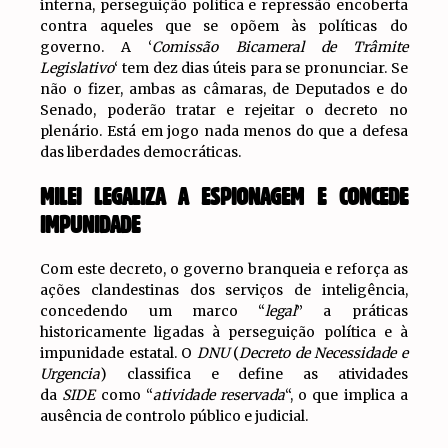
interna, perseguição política e repressão encoberta
contra aqueles que se opõem às políticas do
governo. A ‘
Comissão Bicameral de Trâmite
Legislativo
‘ tem dez dias úteis para se pronunciar. Se
não o fizer, ambas as câmaras, de Deputados e do
Senado, poderão tratar e rejeitar o decreto no
plenário. Está em jogo nada menos do que a defesa
das liberdades democráticas.
MILEI LEGALIZA A ESPIONAGEM E CONCEDE
IMPUNIDADE
Com este decreto, o governo branqueia e reforça as
ações clandestinas dos serviços de inteligência,
concedendo um marco “
legal
” a práticas
historicamente ligadas à perseguição política e à
impunidade estatal. O
DNU
(
Decreto de Necessidade e
Urgencia
) classifica e define as atividades
da
SIDE
como “
atividade reservada
“, o que implica a
ausência de controlo público e judicial.