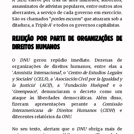
A
SIDE
esteve por trás de atos mafiosos, subornos,
assassinatos de ativistas populares, entre outros atos
aberrantes, a serviço de cada governo em exercício.
São os chamados “
porões escuros
” que atuaram sob a
1
ditadura, a
Triple A
e todos os governos capitalistas.
REJEIÇÃO POR PARTE DE ORGANIZAÇÕES DE
DIREITOS HUMANOS
O
DNU
gerou repúdio imediato. Dezenas de
organizações de direitos humanos, entre elas a
‘
Amnistia Internacional
‘, o ‘
Centro de Estudios Legales
y Sociales
‘ (
CELS
), a ‘
Asociación Civil por la Igualdad y
la Justicia
‘ (
ACIJ
), a ‘
Fundación Huésped
‘ e o
‘
Greenpeace
‘, denunciaram o decreto como um
ataque às liberdades democráticas. Além disso,
fizeram apresentações perante a
Comissão
Interamericana de Direitos Humanos
(
CIDH
) e
diferentes relatórios da
ONU
.
No seu texto, alertam que o
DNU
obriga mais de