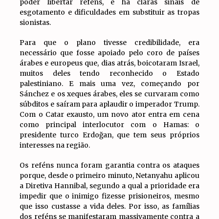
poder libertar reféns, e há claras sinais de
esgotamento e dificuldades em substituir as tropas
sionistas.
Para que o plano tivesse credibilidade, era
necessário que fosse apoiado pelo coro de países
árabes e europeus que, dias atrás, boicotaram Israel,
muitos deles tendo reconhecido o Estado
palestiniano. E mais uma vez, começando por
Sánchez e os xeques árabes, eles se curvaram como
súbditos e saíram para aplaudir o imperador Trump.
Com o Catar exausto, um novo ator entra em cena
como principal interlocutor com o Hamas: o
presidente turco Erdoğan, que tem seus próprios
interesses na região.
Os reféns nunca foram garantia contra os ataques
porque, desde o primeiro minuto, Netanyahu aplicou
a Diretiva Hannibal, segundo a qual a prioridade era
impedir que o inimigo fizesse prisioneiros, mesmo
que isso custasse a vida deles. Por isso, as famílias
dos reféns se manifestaram massivamente contra a