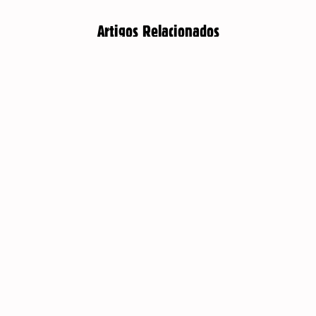
Artigos Relacionados
PAQUISTÃO: CAXEMIRA EM REVOLTA
AP
PELOS SEUS DIREITOS SOCIAIS E PELA
31 
AUTODETERMINAÇÃO
Es