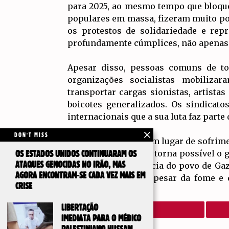
para 2025, ao mesmo tempo que bloque
populares em massa, fizeram muito po
os protestos de solidariedade e rep
profundamente cúmplices, não apenas 
Apesar disso, pessoas comuns de tod
organizações socialistas mobiliza
transportar cargas sionistas, artista
boicotes generalizados. Os sindicat
internacionais que a sua luta faz part
DON'T MISS
Gaza não é apenas um lugar de sofriment
se a um sistema que torna possível o 
OS ESTADOS UNIDOS CONTINUARAM OS
cada ato de resistência do povo de Gaz
ATAQUES GENOCIDAS NO IRÃO, MAS
AGORA ENCONTRAM-SE CADA VEZ MAIS EM
continua de pé. E, apesar da fome e 
CRISE
alcançar.
LIBERTAÇÃO
IMEDIATA PARA O MÉDICO