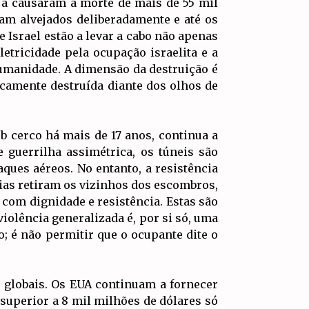
já causaram a morte de mais de 55 mil
ram alvejados deliberadamente e até os
 Israel estão a levar a cabo não apenas
tricidade pela ocupação israelita e a
umanidade. A dimensão da destruição é
ticamente destruída diante dos olhos de
ob cerco há mais de 17 anos, continua a
 guerrilha assimétrica, os túneis são
ues aéreos. No entanto, a resistência
ias retiram os vizinhos dos escombros,
 com dignidade e resistência. Estas são
violência generalizada é, por si só, uma
; é não permitir que o ocupante dite o
s globais. Os EUA continuam a fornecer
superior a 8 mil milhões de dólares só