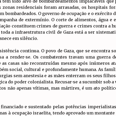
za tem sido alvo de bombardeamentos implacáveis que 
As zonas residenciais foram arrasadas, os hospitais fo
m bombardeados. O governo de ocupação e o exército de
panha de extermínio. O corte de alimentos, água e ele
ação constituem crimes de guerra e crimes contra a h
toda a infraestrutura civil de Gaza está a ser sistema
nece em silêncio.
sistência continua. O povo de Gaza, que se encontra s
sa a render-se. Os combatentes travam uma guerra de
 as casas são reconstruídas mesmo após inúmeros ataq
bém social, cultural e profundamente humana. As famíl
urgias sem anestesia e as mães enterram os seus filhos
ica do poder colonialista. Recusar-se a sucumbir sob a 
os não apenas vítimas, mas mártires, é um ato político
 financiado e sustentado pelas potências imperialista
as à ocupação israelita, tendo aprovado um montante 