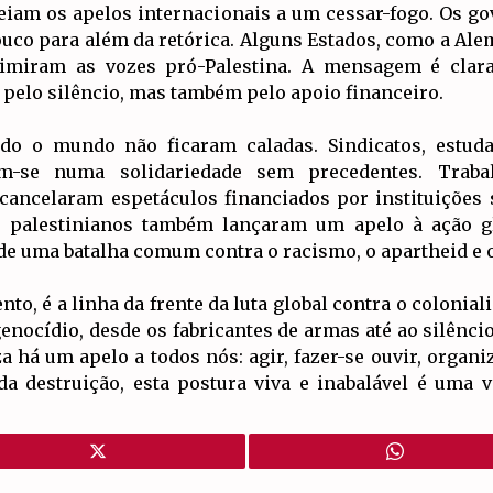
iam os apelos internacionais a um cessar-fogo. Os go
uco para além da retórica. Alguns Estados, como a Ale
rimiram as vozes pró-Palestina. A mensagem é clara
pelo silêncio, mas também pelo apoio financeiro.
o o mundo não ficaram caladas. Sindicatos, estuda
ram-se numa solidariedade sem precedentes. Traba
s cancelaram espetáculos financiados por instituições
os palestinianos também lançaram um apelo à ação 
e de uma batalha comum contra o racismo, o apartheid e
o, é a linha da frente da luta global contra o colonial
genocídio, desde os fabricantes de armas até ao silênc
a há um apelo a todos nós: agir, fazer-se ouvir, orga
da destruição, esta postura viva e inabalável é uma 