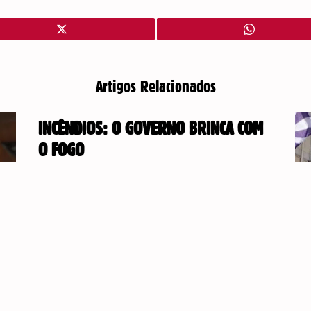
Artigos Relacionados
INCÊNDIOS: O GOVERNO BRINCA COM
O FOGO
14 de Julho, 2026
O Governo continua a agir como se cada
nova tragédia fosse imprevisível, em vez
de apostar seriamente na prevenção e no
reforço da Proteção