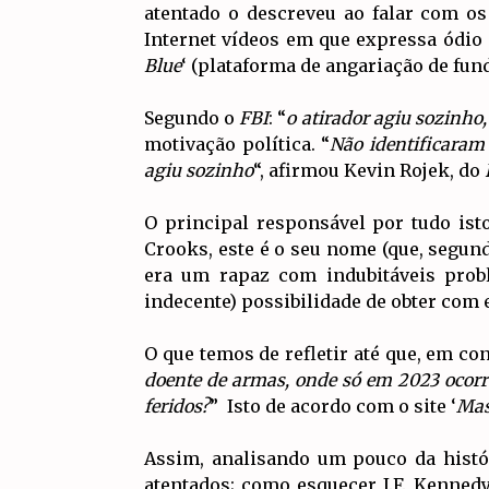
atentado o descreveu ao falar com o
Internet vídeos em que expressa ódio p
Blue
‘ (plataforma de angariação de fun
Segundo o
FBI
: “
o atirador agiu sozinho
motivação política. “
Não identificaram
agiu sozinho
“, afirmou Kevin Rojek, do
O principal responsável por tudo is
Crooks, este é o seu nome (que, segund
era um rapaz com indubitáveis prob
indecente) possibilidade de obter com
O que temos de refletir até que, em con
doente de armas, onde só em 2023 ocorr
feridos?
” Isto de acordo com o site ‘
Mas
Assim, analisando um pouco da histór
atentados; como esquecer J.F. Kenned