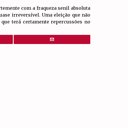
ortemente com a fraqueza senil absoluta
quase irreversível. Uma eleição que não
s que terá certamente repercussões no
IR PARA
TOPO