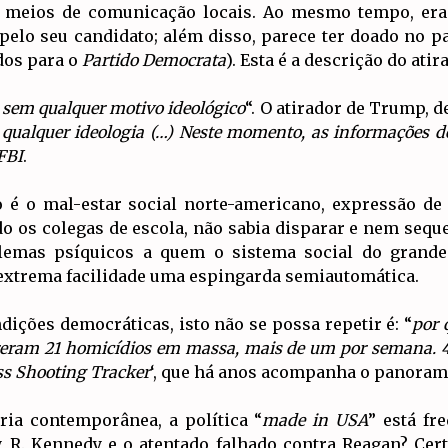
s meios de comunicação locais. Ao mesmo tempo, era 
elo seu candidato; além disso, parece ter doado no pa
dos para o
Partido Democrata
). Esta é a descrição do ati
, sem qualquer motivo ideológico
“. O atirador de Trump, d
 qualquer ideologia (…) Neste momento, as informações 
FBI
.
to é o mal-estar social norte-americano, expressão d
o os colegas de escola, não sabia disparar e nem sequer
lemas psíquicos a quem o sistema social do grande
 extrema facilidade uma espingarda semiautomática.
dições democráticas, isto não se possa repetir é: “
por 
eram 21 homicídios em massa, mais de um por semana. 4
s Shooting Tracker
‘, que há anos acompanha o panoram
ia contemporânea, a política “
made in USA
” está f
y, R. Kennedy e o atentado falhado contra Reagan? C