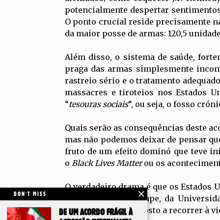
potencialmente despertar sentimentos 
O ponto crucial reside precisamente na
da maior posse de armas: 120,5 unidad
Além disso, o sistema de saúde, forte
praga das armas simplesmente incont
rastreio sério e o tratamento adequa
massacres e tiroteios nos Estados Un
“
tesouras sociais
“, ou seja, o fosso crón
Quais serão as consequências deste aco
mas não podemos deixar de pensar que
fruto de um efeito dominó que teve i
o
Black Lives Matter
ou os acontecimento
O verdadeiro drama é que os Estados 
DON'T MISS
politólogo Robert Pape, da Universid
Trump, estaria disposto a recorrer à vi
DE UM ACORDO FRÁGIL À