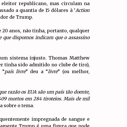
eleitor republicano, mas circulam na
ssado a quantia de 15 dólares à ‘
Action
rador de Trump.
e 20 anos, não tinha, portanto, qualquer
de que dispomos indicam que o assassino
e um sistema injusto. Thomas Matthew
 tinha sido admitido no clube de tiro),
 “
país livre
” deu a “
livre
” (ou melhor,
que razão os EUA são um país tão doente,
09 mortos em 284 tiroteios. Mais de mil
a sobre o tema.
requentemente impregnada de sangue e
ertamente Trump é uma figura que pode