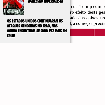
AGRESSÃO IMPERIALISTA
É certo que a imagem de Trump com o 
de Biden; o verdadeiro efeito deste ge
alterará muito o estado das coisas n
OS ESTADOS UNIDOS CONTINUARAM OS
âmbito internacional, a começar precis
ATAQUES GENOCIDAS NO IRÃO, MAS
AGORA ENCONTRAM-SE CADA VEZ MAIS EM
CRISE