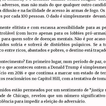
adversos, mas não mais do que qualquer outro candidat
 difusão e na facilidade de acesso às armas de fogo. O
es por cada 100 pessoas. O dado é simplesmente devast
mente elitista e com escassa acessibilidade para as p
rolável (com lucro apenas para os lobbies pró-armas)
do para quem sofre de doenças mentais. Não é por acas
idos sofria e sofrerá de distúrbios psíquicos. Se a
ico entre ricos, abastados e pobres, o destino está traçad
ntecimento? Em primeiro lugar, num período de paz, o 
 o que aconteceu ontem a Donald Trump é simplesmente
nício em 2016 e que continua a marcar um estado de 
s reacionários no Capitol Hill, com a tentativa de toma
Unidos estão permeados por um sentimento de “
justiça 
ade de Chicago, revelou que um número significativo
olência para impedir a eleição do adversário.