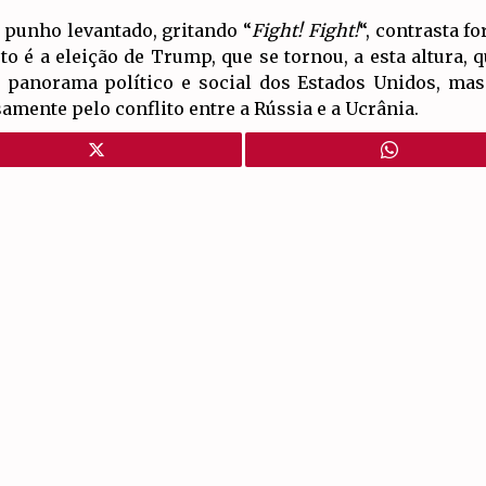
punho levantado, gritando “
Fight! Fight!
“, contrasta f
sto é a eleição de Trump, que se tornou, a esta altura, 
o panorama político e social dos Estados Unidos, ma
amente pelo conflito entre a Rússia e a Ucrânia.
Artigos Relacionados
OS ESTADOS UNIDOS CONTINUARAM
OS ATAQUES GENOCIDAS NO IRÃO,
MAS AGORA ENCONTRAM-SE CADA VEZ
MAIS EM CRISE
30 de Julho, 2026
Desde o 8 de julho que os Estados Unidos