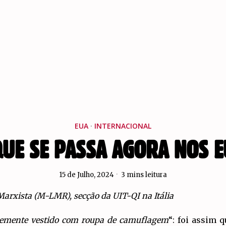
EUA
·
INTERNACIONAL
QUE SE PASSA AGORA NOS E
15 de Julho, 2024
3 mins leitura
arxista (M-LMR), secção da UIT-QI na Itália
entemente vestido com roupa de camuflagem
“: foi assim 