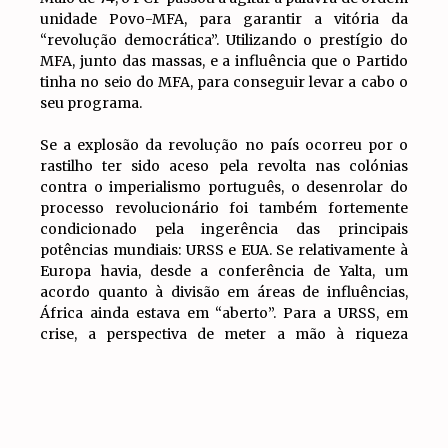
unidade Povo-MFA, para garantir a vitória da
“revolução democrática”. Utilizando o prestígio do
MFA, junto das massas, e a influência que o Partido
tinha no seio do MFA, para conseguir levar a cabo o
seu programa.
Se a explosão da revolução no país ocorreu por o
rastilho ter sido aceso pela revolta nas colónias
contra o imperialismo português, o desenrolar do
processo revolucionário foi também fortemente
condicionado pela ingerência das principais
potências mundiais: URSS e EUA. Se relativamente à
Europa havia, desde a conferência de Yalta, um
acordo quanto à divisão em áreas de influências,
África ainda estava em “aberto”. Para a URSS, em
crise, a perspectiva de meter a mão à riqueza
angolana era muito apetecível, por isso era
IR PARA
fundamental garantir que Angola independente
TOPO
fosse dirigida pelo MPLA (partido-guerrilha com
fortes ligações a Moscovo). Já os EUA financiavam a
UNITA, com os mesmos propósitos: explorar Angola.