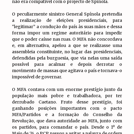
não era compatível com o projecto de Spínola.
O peculiarmente sinistro General Spínola pretendia
a realização de eleições presidenciais, para
“legitimar” a condução do país às suas mãos e dessa
forma impor um regime autoritário para impedir
que o poder caísse nas ruas. O MFA não concordava
e, em alternativa, apelou a que se realizasse uma
assembleia constituinte, no lugar das presidenciais,
defendidas pela burguesia, que via nelas uma saída
possível para acalmar e depois derrotar o
movimento de massas que agitava o país e tornava-o
impossível de governar.
O MFA contava com um enorme prestígio junto da
população mais pobre e trabalhadora, por ter
derrubado Caetano. Fruto desse prestígio, foi
ganhando posições importantes com o pacto
MFA/Partidos e a formação do Conselho da
Revolução, que dava autoridade ao MFA, junto com
os partidos, para comandar o país. Desde o 1º de
Maio de 74, o PCP passou a agitar a palavra de ordem