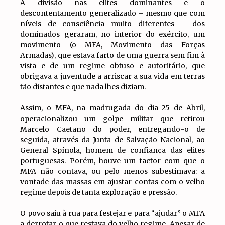
A divisão nas elites dominantes e o
descontentamento generalizado – mesmo que com
níveis de consciência muito diferentes – dos
dominados geraram, no interior do exército, um
movimento (o MFA, Movimento das Forças
Armadas), que estava farto de uma guerra sem fim à
vista e de um regime obtuso e autoritário, que
obrigava a juventude a arriscar a sua vida em terras
tão distantes e que nada lhes diziam.
Assim, o MFA, na madrugada do dia 25 de Abril,
operacionalizou um golpe militar que retirou
Marcelo Caetano do poder, entregando-o de
seguida, através da Junta de Salvação Nacional, ao
General Spínola, homem de confiança das elites
portuguesas. Porém, houve um factor com que o
MFA não contava, ou pelo menos subestimava: a
vontade das massas em ajustar contas com o velho
regime depois de tanta exploração e pressão.
O povo saiu à rua para festejar e para “ajudar” o MFA
a derrotar o que restava do velho regime. Apesar de