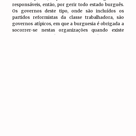
responsáveis, então, por gerir todo estado burguês.
Os governos deste tipo, onde são incluídos os
partidos reformistas da classe trabalhadora, são
governos atípicos, em que a burguesia é obrigada a
socorrer-se nestas organizações quando existe
forte ascenso do movimento de massas.
IR PARA
Designamos estes governos de frente-popular. São
TOPO
essencialmente de conciliação de classes (burguesia
e classe trabalhadora), até possuem um discurso de
esquerda, mas aplicam políticas de direita e repimem
o movimento de massas. Na Rússia, o governo era
capitaneado por Kerensky e composto pelos
socialistas revolucionários e mencheviques,
representantes da classe operária e camponesa e os
Cadetes (representantes da burguesia). Os 6
Governos provisórios em Portugal foram
compostos pelos representantes da burguesia (PPD)
e pelos representantes da classe trabalhadora (PS e
PCP) e o MFA. O MFA, fruto do prestígio que tinha
junto da população, jogava o papel de intermediário
entre estas duas forças. Estes governos nunca são os