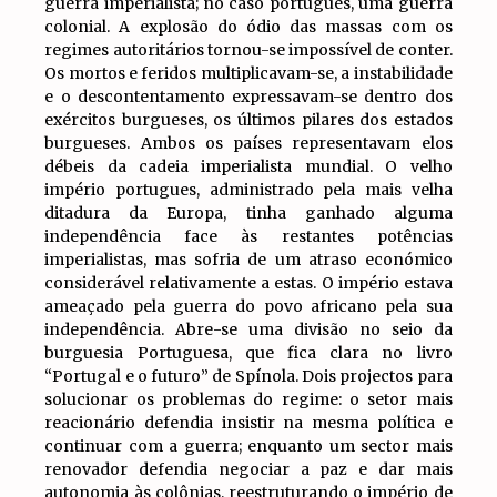
guerra imperialista; no caso português, uma guerra
colonial. A explosão do ódio das massas com os
regimes autoritários tornou-se impossível de conter.
Os mortos e feridos multiplicavam-se, a instabilidade
e o descontentamento expressavam-se dentro dos
exércitos burgueses, os últimos pilares dos estados
burgueses. Ambos os países representavam elos
débeis da cadeia imperialista mundial. O velho
império portugues, administrado pela mais velha
ditadura da Europa, tinha ganhado alguma
independência face às restantes potências
imperialistas, mas sofria de um atraso económico
considerável relativamente a estas. O império estava
ameaçado pela guerra do povo africano pela sua
independência. Abre-se uma divisão no seio da
burguesia Portuguesa, que fica clara no livro
“Portugal e o futuro” de Spínola. Dois projectos para
solucionar os problemas do regime: o setor mais
reacionário defendia insistir na mesma política e
continuar com a guerra; enquanto um sector mais
renovador defendia negociar a paz e dar mais
autonomia às colônias, reestruturando o império de