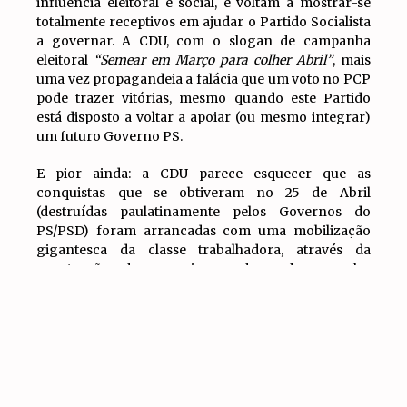
influência eleitoral e social, e voltam a mostrar-se
totalmente receptivos em ajudar o Partido Socialista
a governar. A CDU, com o slogan de campanha
eleitoral
“Semear em Março para colher Abril”
, mais
uma vez propagandeia a falácia que um voto no PCP
pode trazer vitórias, mesmo quando este Partido
está disposto a voltar a apoiar (ou mesmo integrar)
um futuro Governo PS.
E pior ainda: a CDU parece esquecer que as
conquistas que se obtiveram no 25 de Abril
(destruídas paulatinamente pelos Governos do
PS/PSD) foram arrancadas com uma mobilização
gigantesca da classe trabalhadora, através da
construção de organismos de poder popular
IR PARA
durante o PREC, e não através do voto. É assim que,
TOPO
nas portas da celebração do quinquagésimo 25 de
Abril, o PS e o PCP, principais responsáveis por
afogar a Revolução Portuguesa nas urnas, voltam a
encontrar-se para mais uma mentira: prometer um
Governo melhor para os trabalhadores mantendo a
mesma estratégia de conciliação de classes de