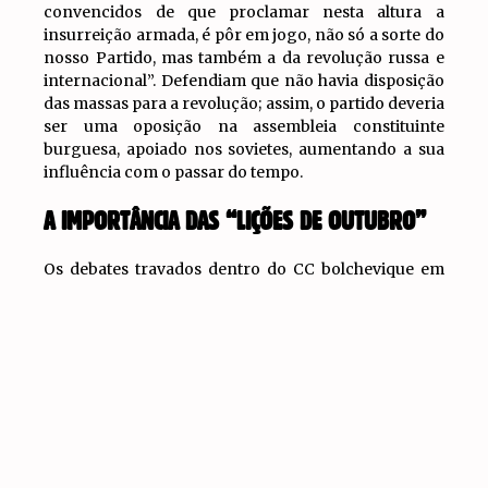
convencidos de que proclamar nesta altura a
insurreição armada, é pôr em jogo, não só a sorte do
nosso Partido, mas também a da revolução russa e
internacional”. Defendiam que não havia disposição
das massas para a revolução; assim, o partido deveria
ser uma oposição na assembleia constituinte
burguesa, apoiado nos sovietes, aumentando a sua
influência com o passar do tempo.
A IMPORTÂNCIA DAS “LIÇÕES DE OUTUBRO”
Os debates travados dentro do CC bolchevique em
1917 eram de grande importância para a luta da
IR PARA
Oposição de Esquerda. Por meio do resgate das
TOPO
posições defendidas naquele contexto, ficava
evidente que houve um setor contrário a insurreição
até momento final da tomada do poder. Na primeira
metade dos anos 1920, aquele era um debate de
consequências muito graves, pois a mesma linha
defendida por parte da direção bolchevique e
derrotada em 1917 graças a ação de Lenin, foi