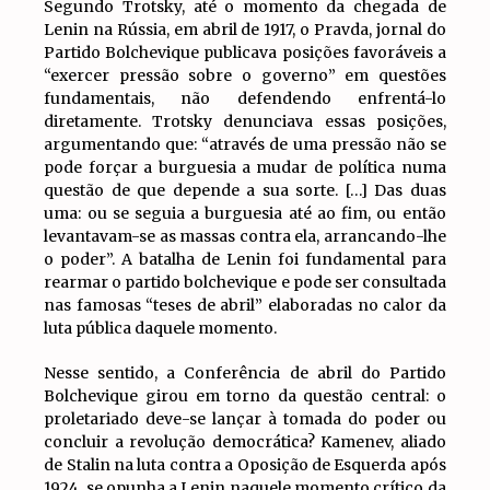
Segundo Trotsky, até o momento da chegada de
Lenin na Rússia, em abril de 1917, o Pravda, jornal do
Partido Bolchevique publicava posições favoráveis a
“exercer pressão sobre o governo” em questões
fundamentais, não defendendo enfrentá-lo
diretamente. Trotsky denunciava essas posições,
argumentando que: “através de uma pressão não se
pode forçar a burguesia a mudar de política numa
questão de que depende a sua sorte. […] Das duas
uma: ou se seguia a burguesia até ao fim, ou então
levantavam-se as massas contra ela, arrancando-lhe
o poder”. A batalha de Lenin foi fundamental para
rearmar o partido bolchevique e pode ser consultada
nas famosas “teses de abril” elaboradas no calor da
luta pública daquele momento.
Nesse sentido, a Conferência de abril do Partido
Bolchevique girou em torno da questão central: o
proletariado deve-se lançar à tomada do poder ou
concluir a revolução democrática? Kamenev, aliado
de Stalin na luta contra a Oposição de Esquerda após
1924, se opunha a Lenin naquele momento crítico da