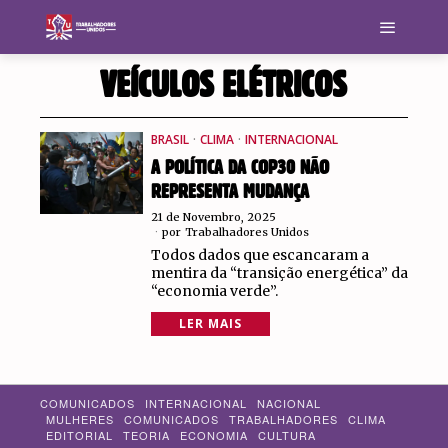
VEÍCULOS ELÉTRICOS
BRASIL
·
CLIMA
·
INTERNACIONAL
A POLÍTICA DA COP30 NÃO
REPRESENTA MUDANÇA
21 de Novembro, 2025
por
Trabalhadores Unidos
Todos dados que escancaram a
mentira da “transição energética” da
“economia verde”.
LER MAIS
COMUNICADOS
INTERNACIONAL
NACIONAL
MULHERES
COMUNICADOS
TRABALHADORES
CLIMA
EDITORIAL
TEORIA
ECONOMIA
CULTURA