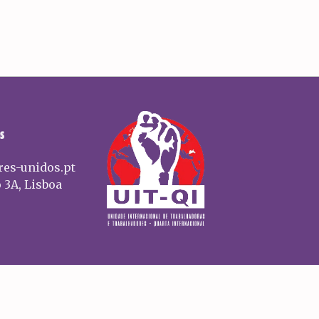
S
res-unidos.pt
 3A, Lisboa