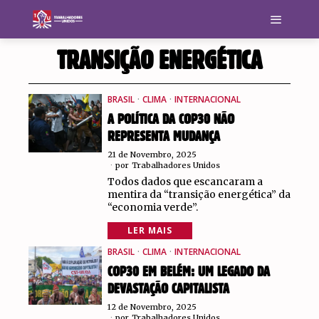
TRANSIÇÃO ENERGÉTICA
BRASIL
·
CLIMA
·
INTERNACIONAL
A POLÍTICA DA COP30 NÃO
REPRESENTA MUDANÇA
21 de Novembro, 2025
por
Trabalhadores Unidos
Todos dados que escancaram a
mentira da “transição energética” da
“economia verde”.
LER MAIS
BRASIL
·
CLIMA
·
INTERNACIONAL
COP30 EM BELÉM: UM LEGADO DA
DEVASTAÇÃO CAPITALISTA
12 de Novembro, 2025
por
Trabalhadores Unidos