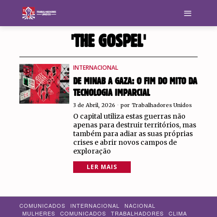
'THE GOSPEL'
INTERNACIONAL
DE MINAB A GAZA: O FIM DO MITO DA
TECNOLOGIA IMPARCIAL
3 de Abril, 2026
por
Trabalhadores Unidos
O capital utiliza estas guerras não
apenas para destruir territórios, mas
também para adiar as suas próprias
crises e abrir novos campos de
exploração
LER MAIS
COMUNICADOS
INTERNACIONAL
NACIONAL
MULHERES
COMUNICADOS
TRABALHADORES
CLIMA