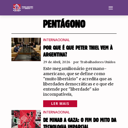
PENTÁGONO
INTERNACIONAL
POR QUE É QUE PETER THIEL VEM À
ARGENTINA?
29 de Abril, 2026
por
Trabalhadores Unidos
Este megamilionário germano-
americano, que se define como
"muito libertário" e acredita que as
liberdades democráticas e o que ele
entende por "liberdade" são
incompatíveis,
LER MAIS
INTERNACIONAL
DE MINAB A GAZA: O FIM DO MITO DA
TECNOLOGIA IMPARCIAL