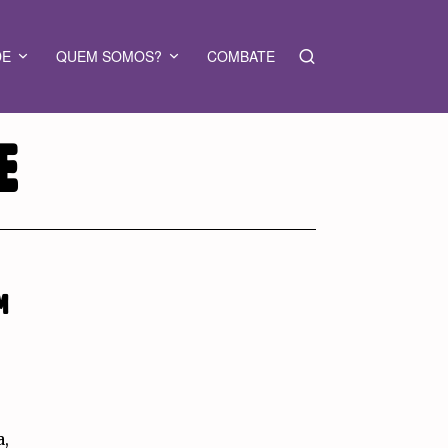
DE
QUEM SOMOS?
COMBATE
E
M
a,