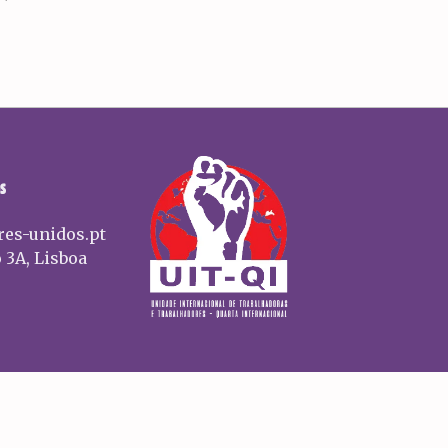
S
res-unidos.pt
 3A, Lisboa