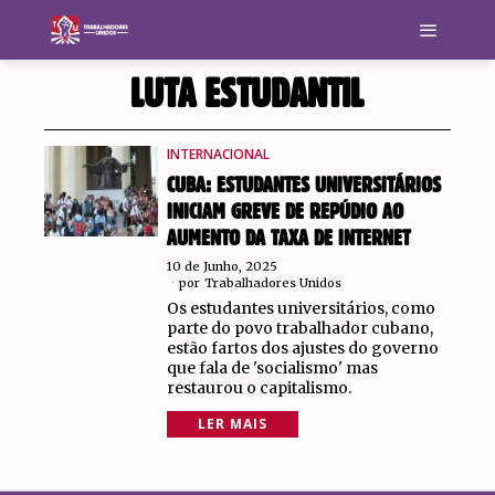
LUTA ESTUDANTIL
INTERNACIONAL
CUBA: ESTUDANTES UNIVERSITÁRIOS
INICIAM GREVE DE REPÚDIO AO
AUMENTO DA TAXA DE INTERNET
10 de Junho, 2025
por
Trabalhadores Unidos
Os estudantes universitários, como
parte do povo trabalhador cubano,
estão fartos dos ajustes do governo
que fala de 'socialismo' mas
restaurou o capitalismo.
LER MAIS