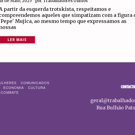
18 de Maio, 2025
por
Trabalhadores Unidos
A partir da esquerda trotskista, respeitamos e
compreendemos aqueles que simpatizam com a figura 
'Pepe' Mujica, ao mesmo tempo que expressamos as
nossas
LER MAIS
ULHERES
COMUNICADOS
CONTACTO
ECONOMIA
CULTURA
 COMBATE
geral@trabalhado
Rua Bulhão Pato