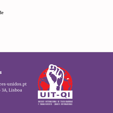
de
S
res-unidos.pt
 3A, Lisboa