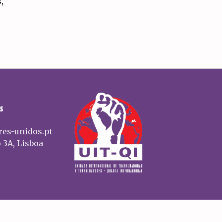
,
S
res-unidos.pt
 3A, Lisboa