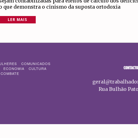
sejam contabilizadas para efeitos de cálculo dos déficits
o que demonstra o cinismo da suposta ortodoxia
LER MAIS
ULHERES
COMUNICADOS
CONTACTO
ECONOMIA
CULTURA
 COMBATE
geral@trabalhado
Rua Bulhão Pato