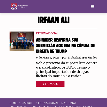
IRFAAN ALI
INTERNACIONAL
ABINADER REAFIRMA SUA
SUBMISSÃO AOS EUA NA CÚPULA DE
DIREITA DE TRUMP
9 de Março, 2026
por
Trabalhadores Unidos
Sob o pretexto da suposta luta contra
o narcotráfico, os EUA, que são o
principal importador de drogas
ilícitas do mundo e o maior
LER MAIS
COMUNICADOS
INTERNACIONAL
NACIONAL
MULHERES
COMUNICADOS
TRABALHADORES
CLIMA