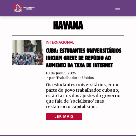
HAVANA
INTERNACIONAL
CUBA: ESTUDANTES UNIVERSITÁRIOS
INICIAM GREVE DE REPÚDIO AO
AUMENTO DA TAXA DE INTERNET
10 de Junho, 2025
por
Trabalhadores Unidos
Os estudantes universitários, como
parte do povo trabalhador cubano,
estão fartos dos ajustes do governo
que fala de 'socialismo' mas
restaurou o capitalismo.
LER MAIS