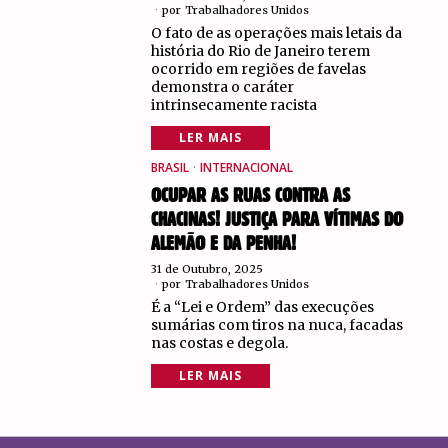
por
Trabalhadores Unidos
O fato de as operações mais letais da
história do Rio de Janeiro terem
ocorrido em regiões de favelas
demonstra o caráter
intrinsecamente racista
LER MAIS
BRASIL
·
INTERNACIONAL
OCUPAR AS RUAS CONTRA AS
CHACINAS! JUSTIÇA PARA VÍTIMAS DO
ALEMÃO E DA PENHA!
31 de Outubro, 2025
por
Trabalhadores Unidos
É a “Lei e Ordem” das execuções
sumárias com tiros na nuca, facadas
nas costas e degola.
LER MAIS