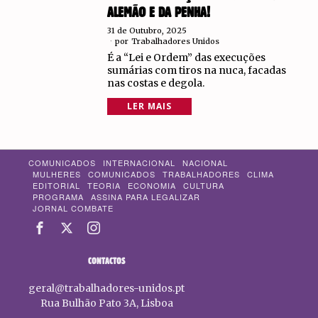
ALEMÃO E DA PENHA!
31 de Outubro, 2025
por
Trabalhadores Unidos
É a “Lei e Ordem” das execuções
sumárias com tiros na nuca, facadas
nas costas e degola.
LER MAIS
COMUNICADOS
INTERNACIONAL
NACIONAL
MULHERES
COMUNICADOS
TRABALHADORES
CLIMA
EDITORIAL
TEORIA
ECONOMIA
CULTURA
PROGRAMA
ASSINA PARA LEGALIZAR
JORNAL COMBATE
CONTACTOS
geral@trabalhadores-unidos.pt
Rua Bulhão Pato 3A, Lisboa