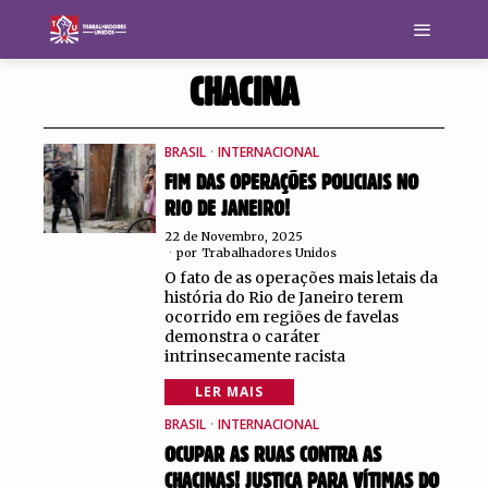
CHACINA
BRASIL
·
INTERNACIONAL
FIM DAS OPERAÇÕES POLICIAIS NO
RIO DE JANEIRO!
22 de Novembro, 2025
por
Trabalhadores Unidos
O fato de as operações mais letais da
história do Rio de Janeiro terem
ocorrido em regiões de favelas
demonstra o caráter
intrinsecamente racista
LER MAIS
BRASIL
·
INTERNACIONAL
OCUPAR AS RUAS CONTRA AS
CHACINAS! JUSTIÇA PARA VÍTIMAS DO