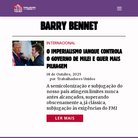
BARRY BENNET
INTERNACIONAL
O IMPERIALISMO IANQUE CONTROLA
O GOVERNO DE MILEI E QUER MAIS
PILHAGEM
18 de Outubro, 2025
por
Trabalhadores Unidos
A semicolonização e subjugação do
nosso país atingem limites nunca
antes alcançados, superando
obscenamente a, já clássica,
subjugação às exigências do FMI
LER MAIS