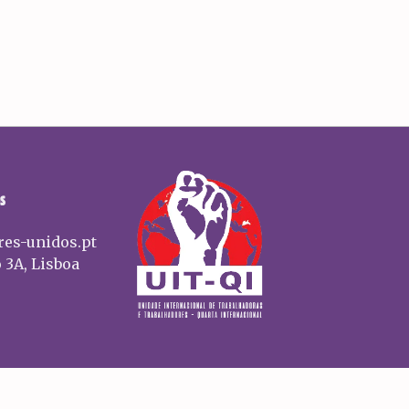
S
res-unidos.pt
 3A, Lisboa