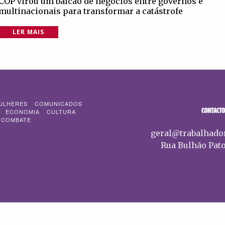
COP virou um balcão de negócios entre governos e
multinacionais para transformar a catástrofe
LER MAIS
ULHERES
COMUNICADOS
CONTACTO
ECONOMIA
CULTURA
 COMBATE
geral@trabalhado
Rua Bulhão Pato