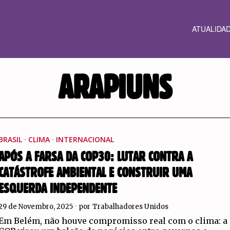
ATUALIDA
ARAPIUNS
BRASIL
·
CLIMA
·
INTERNACIONAL
APÓS A FARSA DA COP30: LUTAR CONTRA A
CATÁSTROFE AMBIENTAL E CONSTRUIR UMA
ESQUERDA INDEPENDENTE
29 de Novembro, 2025
por
Trabalhadores Unidos
Em Belém, não houve compromisso real com o clima: a