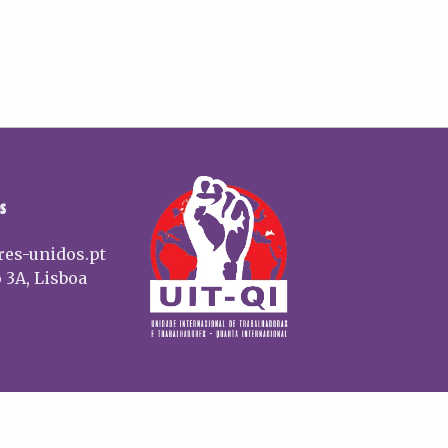
S
res-unidos.pt
 3A, Lisboa