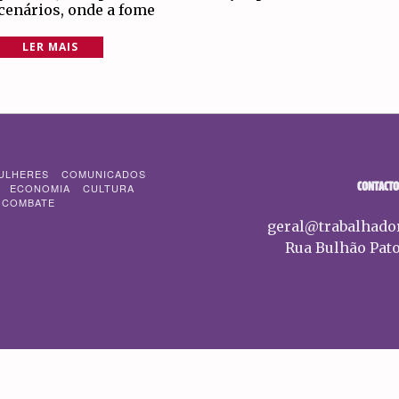
cenários, onde a fome
LER MAIS
ULHERES
COMUNICADOS
CONTACTO
ECONOMIA
CULTURA
 COMBATE
geral@trabalhado
Rua Bulhão Pato