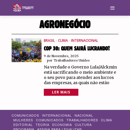
AGRONEGÓCIO
BRASIL
·
CLIMA
·
INTERNACIONAL
COP 30: QUEM SAIRÁ LUCRANDO?
9 de Novembro, 2025
por
Trabalhadores Unidos
Na verdade o Governo Lula/Alckmin
está sacrificando o meio ambiente e
o seu povo para atender aos lucros
das empresas, as quais não estão
LER MAIS
COMUNICADOS
INTERNACIONAL
NACIONAL
MULHERES
COMUNICADOS
TRABALHADORES
CLIMA
EDITORIAL
TEORIA
ECONOMIA
CULTURA
PROGRAMA
ASSINA PARA LEGALIZAR