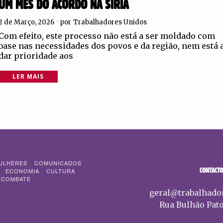
UM MÊS DO ACORDO NA SÍRIA
2 de Março, 2026
por
Trabalhadores Unidos
Com efeito, este processo não está a ser moldado com
base nas necessidades dos povos e da região, nem está 
dar prioridade aos
LER MAIS
ULHERES
COMUNICADOS
CONTACTO
ECONOMIA
CULTURA
 COMBATE
geral@trabalhado
Rua Bulhão Pato