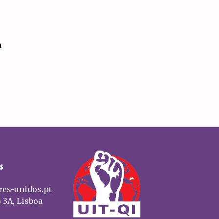
a
S
res-unidos.pt
 3A, Lisboa