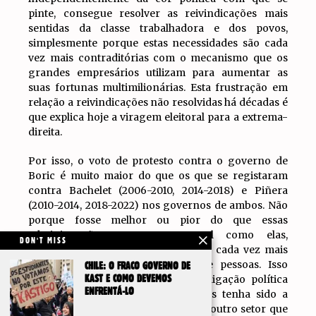
pinte, consegue resolver as reivindicações mais
sentidas da classe trabalhadora e dos povos,
simplesmente porque estas necessidades são cada
vez mais contraditórias com o mecanismo que os
grandes empresários utilizam para aumentar as
suas fortunas multimilionárias. Esta frustração em
relação a reivindicações não resolvidas há décadas é
que explica hoje a viragem eleitoral para a extrema-
direita.
Por isso, o voto de protesto contra o governo de
Boric é muito maior do que os que se registaram
contra Bachelet (2006-2010, 2014-2018) e Piñera
(2010-2014, 2018-2022) nos governos de ambos. Não
porque fosse melhor ou pior do que essas
administrações, mas porque, tal como elas,
DON'T MISS
administrou um modelo económico cada vez mais
podre e brutal contra milhões de pessoas. Isso
CHILE: O FRACO GOVERNO DE
explica, além disso, que a outra coligação política
KAST E COMO DEVEMOS
ENFRENTÁ-LO
massivamente castigada pelos votos tenha sido a
direita tradicional do
Chile Vamos
, o outro setor que