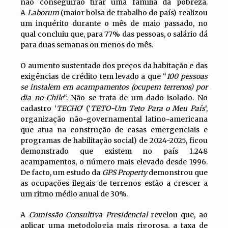
não conseguirão tirar uma família da pobreza.
A
Laborum
(maior bolsa de trabalho do país) realizou
um inquérito durante o mês de maio passado, no
qual concluiu que, para 77% das pessoas, o salário dá
para duas semanas ou menos do mês.
O aumento sustentado dos preços da habitação e das
exigências de crédito tem levado a que “
100 pessoas
se instalem em acampamentos (ocupem terrenos) por
dia no Chile
“. Não se trata de um dado isolado. No
cadastro ‘
TECHO
‘ (‘
TETO-Um Teto Para o Meu País
‘,
organização não-governamental latino-americana
que atua na construção de casas emergenciais e
programas de habilitação social) de 2024-2025, ficou
demonstrado que existem no país 1.248
acampamentos, o número mais elevado desde 1996.
De facto, um estudo da
GPS Property
demonstrou que
as ocupações ilegais de terrenos estão a crescer a
um ritmo médio anual de 30%.
A
Comissão Consultiva Presidencial
revelou que, ao
aplicar uma metodologia mais rigorosa, a taxa de