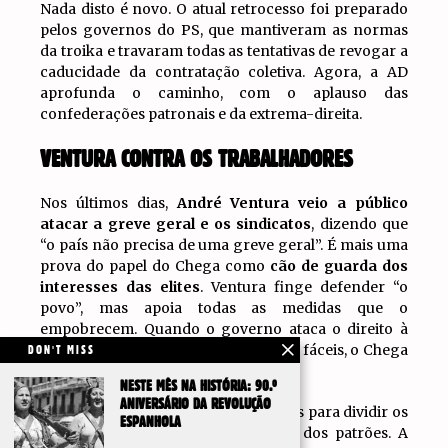
Nada disto é novo. O atual retrocesso foi preparado
pelos governos do PS, que mantiveram as normas
da troika e travaram todas as tentativas de revogar a
caducidade da contratação coletiva. Agora, a AD
aprofunda o caminho, com o aplauso das
confederações patronais e da extrema-direita.
VENTURA CONTRA OS TRABALHADORES
Nos últimos dias,
André Ventura veio a público
atacar a greve geral e os sindicatos
, dizendo que
“o país não precisa de uma greve geral”. É mais uma
prova do papel do Chega como
cão de guarda dos
interesses das elites
. Ventura finge defender “o
povo”, mas apoia todas as medidas que o
empobrecem. Quando o governo ataca o direito à
greve e prepara despedimentos mais fáceis, o Chega
DON'T MISS
está do lado do governo.
NESTE MÊS NA HISTÓRIA: 90.º
ANIVERSÁRIO DA REVOLUÇÃO
O seu discurso populista serve apenas para dividir os
ESPANHOLA
trabalhadores e proteger os lucros dos patrões. A