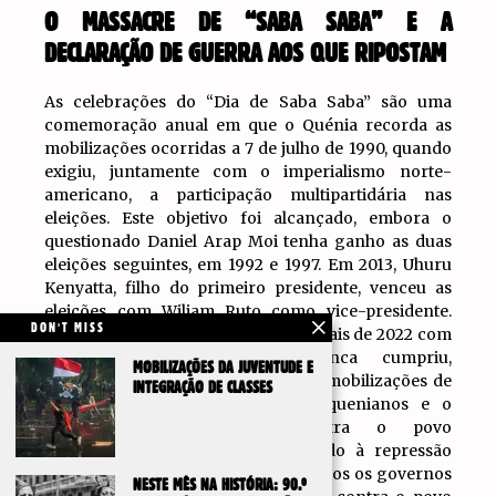
O MASSACRE DE “SABA SABA” E A
DECLARAÇÃO DE GUERRA AOS QUE RIPOSTAM
As celebrações do “Dia de Saba Saba” são uma
comemoração anual em que o Quénia recorda as
mobilizações ocorridas a 7 de julho de 1990, quando
exigiu, juntamente com o imperialismo norte-
americano, a participação multipartidária nas
eleições. Este objetivo foi alcançado, embora o
questionado Daniel Arap Moi tenha ganho as duas
eleições seguintes, em 1992 e 1997. Em 2013, Uhuru
Kenyatta, filho do primeiro presidente, venceu as
eleições com Wiliam Ruto como vice-presidente.
DON'T MISS
Ruto ganharia as eleições presidenciais de 2022 com
promessas populares que nunca cumpriu,
MOBILIZAÇÕES DA JUVENTUDE E
demonstrando, 35 anos depois das mobilizações de
INTEGRAÇÃO DE CLASSES
“Saba Saba”, que os capitalistas quenianos e o
imperialismo governaram contra o povo
trabalhador e que Ruto, recorrendo à repressão
sistemática da mesma forma que todos os governos
NESTE MÊS NA HISTÓRIA: 90.º