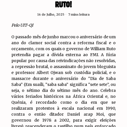
RUTO!
16 de Julho, 2025
7 mins leitura
Pelo UIT-QI
O passado mês de junho marcou o aniversário de um
ano do clamor social contra a reforma fiscal e o
orçamento, com os quais o governo de William Ruto
pretendia pagar a dívida externa ao FMI. A fúria
popular por causa das reivindicações não resolvidas,
a repressão brutal, o assassinato do jovem bloguista
e professor Albert Ojwan sob custódia policial, e o
massacre durante o aniversário do “Dia de Saba
Saba” (Em suaíli, “saba saba” significa “sete sete”, ou
seja, o sétimo dia do sétimo mês do ano. Celebra
vários feriados históricos na África Oriental e, no
Quénia, é recordado como o dia em que se
realizaram protestos à escala nacional em 1990,
contra o então ditador Daniel arap Moi, que
governou de 1978 a 2002, para exigir eleições
livres) reacenderam o rastilho num país enforcado